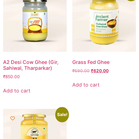
A2 Desi Cow Ghee (Gir,
Grass Fed Ghee
Sahiwal, Tharparkar)
₹
690.00
₹
620.00
₹
850.00
Add to cart
Add to cart
Sale!