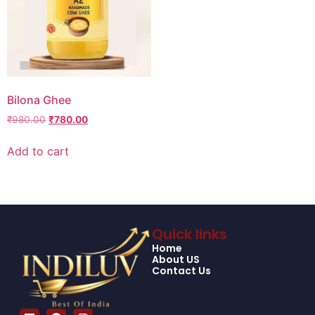
Bilona Ghee
₹
980.00
₹
780.00
Add to cart
Quick links
Home
About US
Contact Us