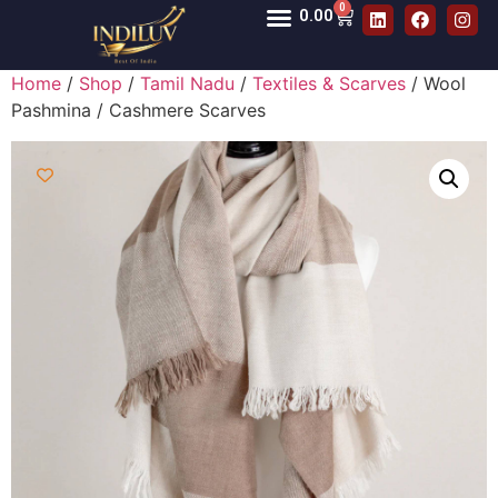
0
0.00
Home
/
Shop
/
Tamil Nadu
/
Textiles & Scarves
/ Wool
Pashmina / Cashmere Scarves